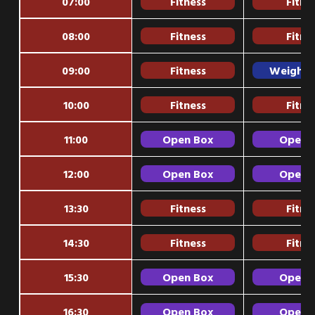
07:00
Fitness
Fitne
08:00
Fitness
Fitne
09:00
Fitness
Weightli
10:00
Fitness
Fitne
11:00
Open Box
Open 
12:00
Open Box
Open 
13:30
Fitness
Fitne
14:30
Fitness
Fitne
15:30
Open Box
Open 
16:30
Open Box
Open 